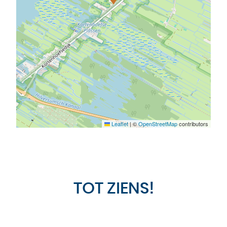
Leaflet
|
©
OpenStreetMap
contributors
TOT ZIENS!