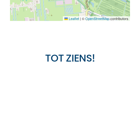
Leaflet
|
©
OpenStreetMap
contributors
TOT ZIENS!