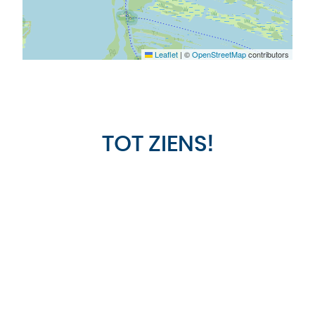
Leaflet
|
©
OpenStreetMap
contributors
TOT ZIENS!