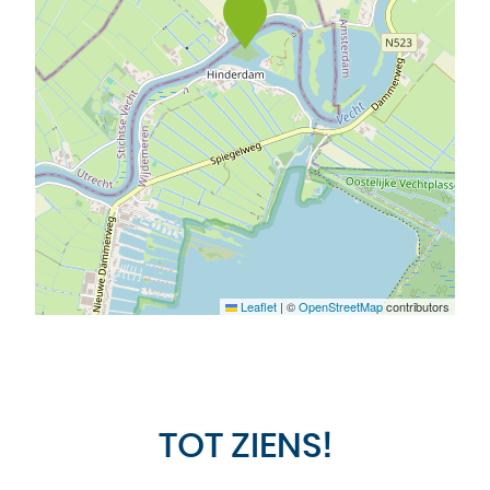
Leaflet
|
©
OpenStreetMap
contributors
TOT ZIENS!