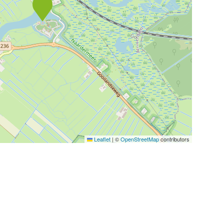
Leaflet
|
©
OpenStreetMap
contributors