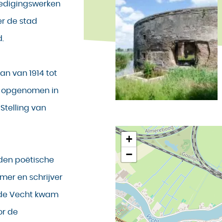
dedigingswerken
er de stad
.
van van 1914 tot
as opgenomen in
Stelling van
+
−
eden poëtische
mer en schrijver
er de Vecht kwam
or de