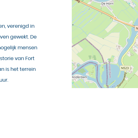
en, verenigd in
even gewekt. De
 mogelijk mensen
storie van Fort
 is het terrein
uur.