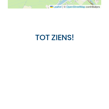
Leaflet
|
©
OpenStreetMap
contributors
TOT ZIENS!