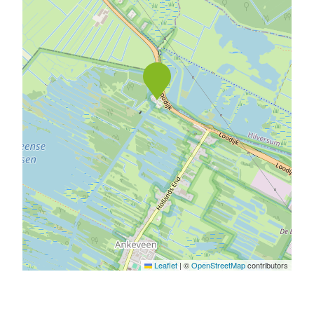
Leaflet
|
©
OpenStreetMap
contributors