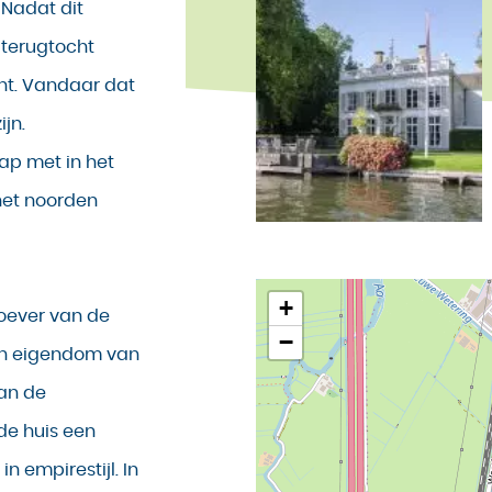
 Nadat dit
 terugtocht
cht. Vandaar dat
jn.
ap met in het
het noorden
+
toever van de
−
ten eigendom van
aan de
ude huis een
 empirestijl. In