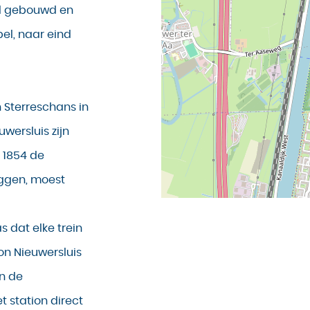
ijl gebouwd en
el, naar eind
 Sterreschans in
wersluis zijn
 1854 de
ggen, moest
 dat elke trein
ion Nieuwersluis
on de
 station direct