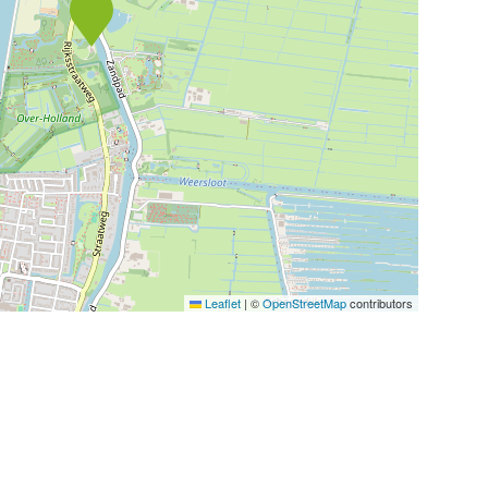
Leaflet
|
©
OpenStreetMap
contributors