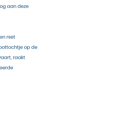
nog aan deze
en niet
boottochtje op de
aart, raakt
reerde