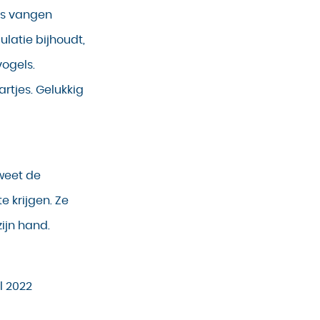
jes vangen
ulatie bijhoudt,
vogels.
artjes. Gelukkig
weet de
e krijgen. Ze
zijn hand.
l 2022