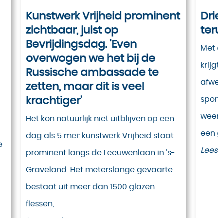
Kunstwerk Vrijheid prominent
Dri
zichtbaar, juist op
te
Bevrijdingsdag. ’Even
Met 
overwogen we het bij de
krij
Russische ambassade te
afwe
zetten, maar dit is veel
krachtiger’
spo
weer
Het kon natuurlijk niet uitblijven op een
een
dag als 5 mei: kunstwerk Vrijheid staat
e
Lees
prominent langs de Leeuwenlaan in ’s-
Graveland. Het meterslange gevaarte
bestaat uit meer dan 1500 glazen
flessen,