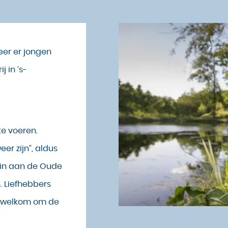
neer er jongen
j in ’s-
te voeren.
er zijn”, aldus
uin aan de Oude
n. Liefhebbers
ur welkom om de