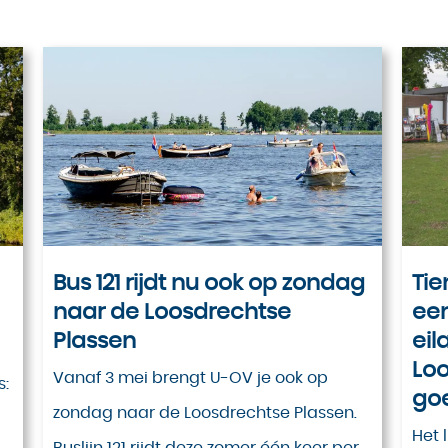
Bus 121 rijdt nu ook op zondag
Tie
naar de Loosdrechtse
een
Plassen
eil
Loo
Vanaf 3 mei brengt U-OV je ook op
s:
go
zondag naar de Loosdrechtse Plassen.
Het 
Buslijn 121 rijdt deze zomer één keer per