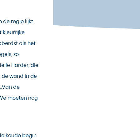
 de regio lijkt
 kleurrijke
abberdst als het
gels, zo
Jelle Harder, die
n de wand in de
,,Van de
n. We moeten nog
 de koude begin