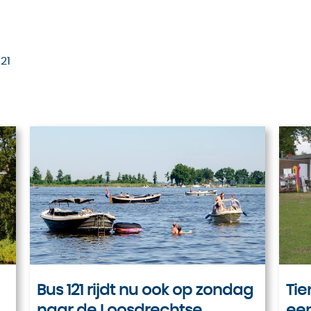
21
Bus 121 rijdt nu ook op zondag
Tie
naar de Loosdrechtse
een