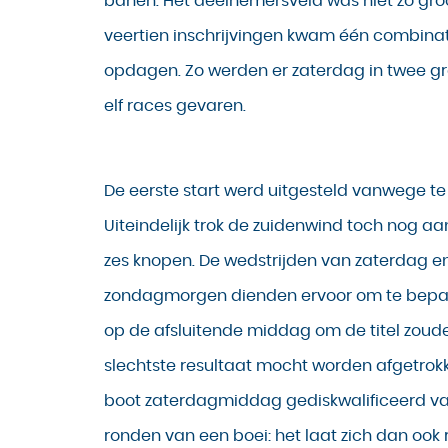
banen. Het deelnemersveld was niet zo gro
veertien inschrijvingen kwam één combinat
opdagen. Zo werden er zaterdag in twee g
elf races gevaren.
De eerste start werd uitgesteld vanwege te
Uiteindelijk trok de zuidenwind toch nog aa
zes knopen. De wedstrijden van zaterdag e
zondagmorgen dienden ervoor om te bepa
op de afsluitende middag om de titel zoude
slechtste resultaat mocht worden afgetrok
boot zaterdagmiddag gediskwalificeerd va
ronden van een boei: het laat zich dan ook