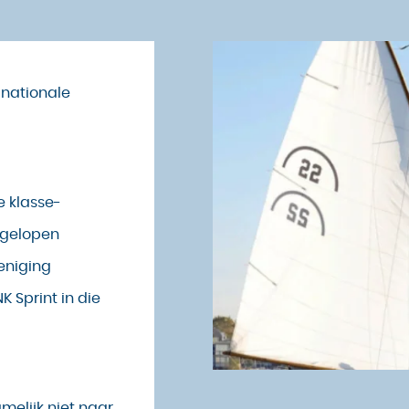
 nationale
 klasse-
fgelopen
eniging
 Sprint in die
melijk niet naar