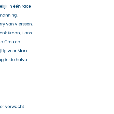
lijk in één race
emanning,
ry van Vierssen,
enk Kraan, Hans
La Grou en
jtig voor Mark
eg in de halve
eer verwacht