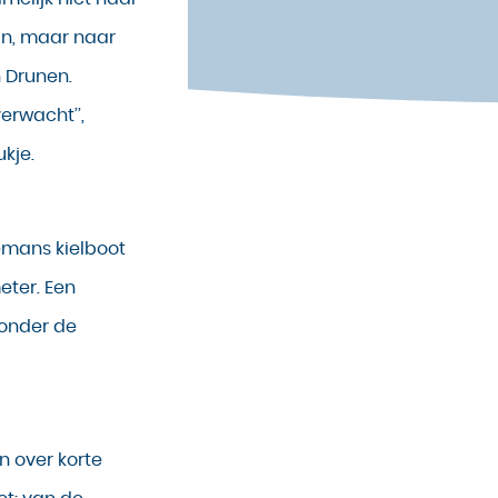
n, maar naar
 Drunen.
verwacht’’,
kje.
emans kielboot
eter. Een
 onder de
en over korte