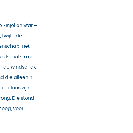
Finjol en Star –
 twijfelde
enschap. Het
 als laatste de
or de windse rak
 die alleen hij
t alleen zijn
rong. Die stond
nboog, voor