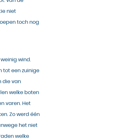
ot: van de
ie niet
roepen toch nog
 weinig wind.
n tot een zuinige
n die van
len welke boten
n varen. Het
ken. Zo werd één
nwege het niet
 raden welke