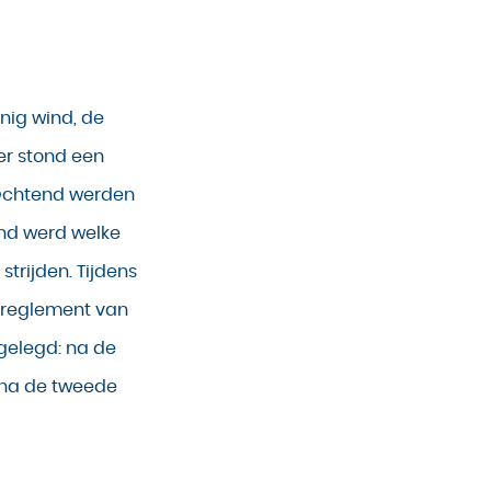
nig wind, de
er stond een
 Ochtend werden
end werd welke
trijden. Tijdens
 reglement van
tgelegd: na de
n na de tweede