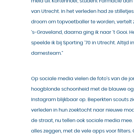
meid uit Kortenhoef, student Farmacie aan d
van Utrecht. In het verleden had ze stilletje
droom om topvoetballer te worden, vertelt ze
’s-Graveland, daarna ging ik naar ’t Gooi. He
speelde ik bij Sporting ’70 in Utrecht. Altijd i
damesteam.”
Op sociale media vielen de foto’s van de jo
hoogblonde schoonheid met de blauwe og
Instagram blijkbaar op. Beperkten scouts zi
verleden in hun zoektocht naar nieuwe mode
de straat, nu tellen ook sociale media mee. A
alles zeggen, met de vele apps voor filters. 