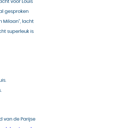
cht voor Louis
 al gesproken
 Milaan”, lacht
cht superleuk is
.
d van de Parijse