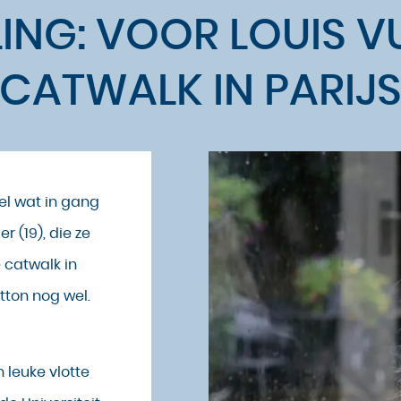
ING: VOOR LOUIS V
CATWALK IN PARIJ
el wat in gang
r (19), die ze
 catwalk in
itton nog wel.
n leuke vlotte