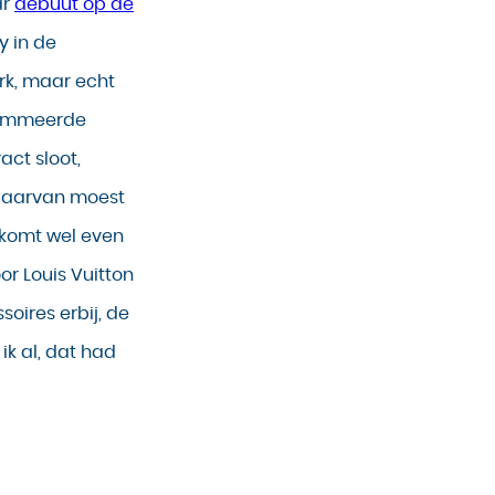
ar
debuut op de
y in de
rk, maar echt
enommeerde
ct sloot,
r daarvan moest
k komt wel even
oor Louis Vuitton
soires erbij, de
ik al, dat had