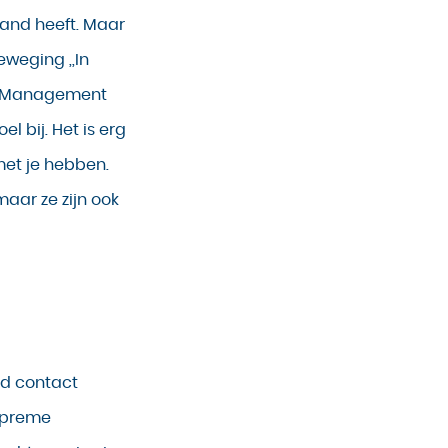
mand heeft. Maar
eweging ,,In
el Management
l bij. Het is erg
met je hebben.
maar ze zijn ook
d contact
upreme