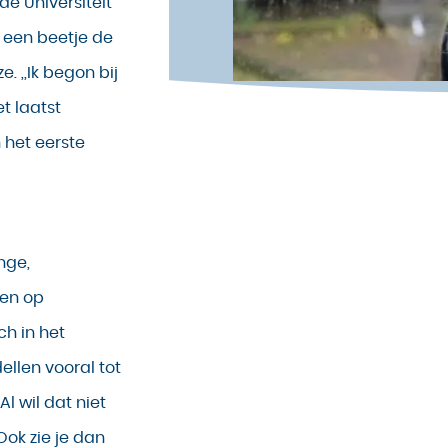
e Universiteit
s een beetje de
. ,,Ik begon bij
t laatst
n het eerste
nge,
en op
ch in het
llen vooral tot
l wil dat niet
Ook zie je dan