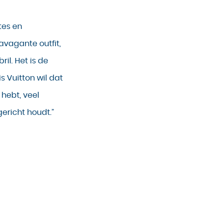
tes en
ravagante outfit,
il. Het is de
uis Vuitton wil dat
 hebt, veel
ericht houdt.”