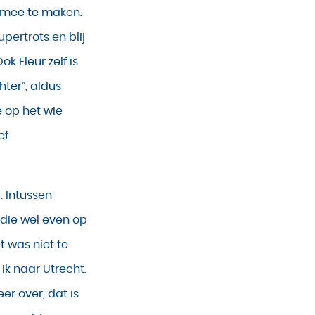
l mee te maken.
upertrots en blij
ok Fleur zelf is
hter”, aldus
e op het wie
f.
. Intussen
udie wel even op
 was niet te
ik naar Utrecht.
r over, dat is